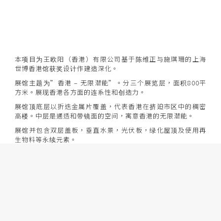
本项目为王欧阳（香港）有限公司基于陈维正与施琪珊的上海
世博香港馆获奖设计作建造深化。
展馆主题为”香港 – 无限潜能”。分三个展览层，面积800平
方米。展现香港各方面的连系性和创造力。
展馆顶底层以折迭金属片覆盖，代表香港在挤廹市区中的稠密
高楼。中层是通透和带镜面的空间，寓意香港的无限潜能。
展馆并包含双层盖板，垂直水景，光伏板，绿化屋顶及使用再
生物料等永续元素。